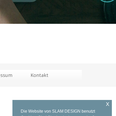
essum
Kontakt
x
Die Website von SLAM DESIGN benutzt